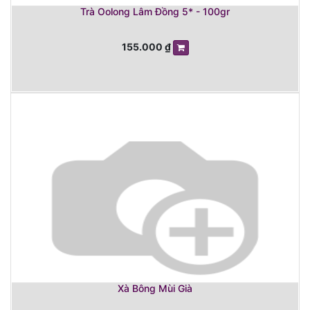
Trà Oolong Lâm Đồng 5* - 100gr
155.000
₫
Xà Bông Mùi Già