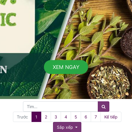
XEM NGAY
Trước
1
2
3
4
5
6
7
Kế tiếp
Sắp xếp