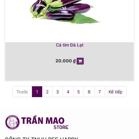
Cà tím Đà Lạt
20.000
₫
Trước
1
2
3
4
5
6
7
Kế tiếp