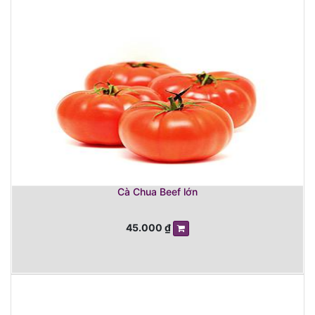
Cà Chua Beef lớn
45.000
₫