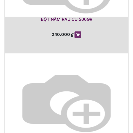
BỘT NẤM RAU CỦ 500GR
240.000
₫