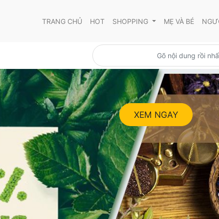
TRANG CHỦ
HOT
SHOPPING
MẸ VÀ BÉ
NGƯỜ
XEM NGAY