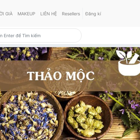
I GIÀ
MAKEUP
LIÊN HỆ
Resellers
Đăng kí