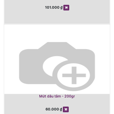
101.000
₫
Mứt dâu tằm - 200gr
60.000
₫