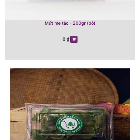
Mứt me tắc - 200gr (bỏ)
0
₫