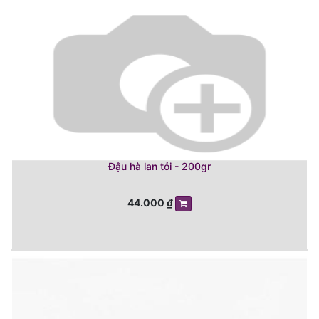
Đậu hà lan tỏi - 200gr
44.000
₫