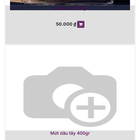
Mứt kiwi - 200gr
50.000
₫
Mứt dâu tây 400gr