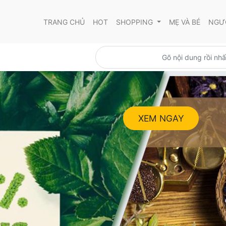
TRANG CHỦ
HOT
SHOPPING
MẸ VÀ BÉ
NGƯỜ
XEM NGAY