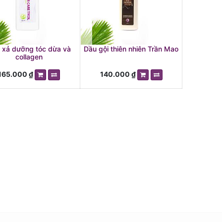
 xả dưỡng tóc dừa và
Dầu gội thiên nhiên Trần Mao
collagen
165.000
₫
140.000
₫