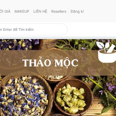
I GIÀ
MAKEUP
LIÊN HỆ
Resellers
Đăng kí