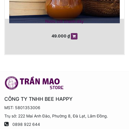
Nước cốt chanh dây
49.000
₫
CÔNG TY TNHH BEE HAPPY
MST: 5801353006
Trụ sở: 222 Mai Anh Đào, Phường 8, Đà Lạt, Lâm Đồng.
0898 922 644