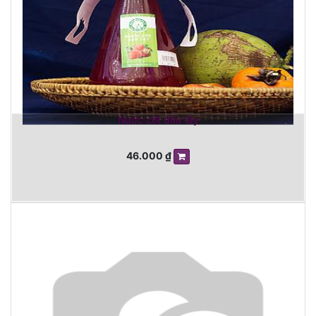
Nước cốt dâu tây
46.000
₫