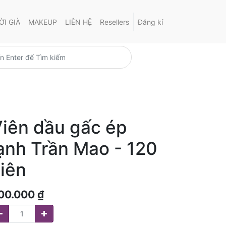
I GIÀ
MAKEUP
LIÊN HỆ
Resellers
Đăng kí
iên dầu gấc ép
ạnh Trần Mao - 120
iên
00.000
₫