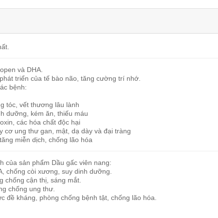
ất.
ycopen và DHA.
phát triển của tế bào não, tăng cường trí nhớ.
các bệnh:
 tóc, vết thương lâu lành
nh dưỡng, kém ăn, thiếu máu
ioxin, các hóa chất độc hại
 cơ ung thư gan, mật, dạ dày và đại tràng
tăng miễn dịch, chống lão hóa
nh của sản phẩm Dầu gấc viên nang:
A, chống còi xương, suy dinh dưỡng.
ng chống cận thị, sáng mắt.
ng chống ung thư.
ức đề kháng, phòng chống bệnh tật, chống lão hóa.