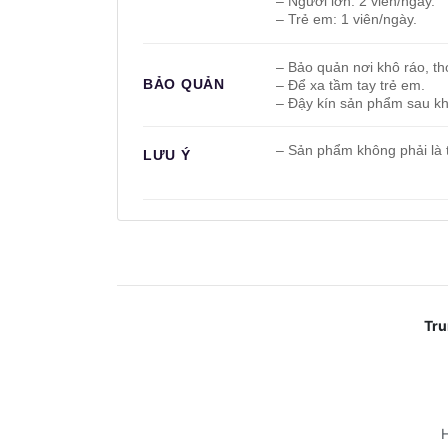
– Người lớn: 2 viên/ngày.
– Trẻ em: 1 viên/ngày.
– Bảo quản nơi khô ráo, th
BẢO QUẢN
– Để xa tầm tay trẻ em.
– Đậy kín sản phẩm sau kh
– Sản phẩm không phải là 
LƯU Ý
_____________
_____________________
Tru
H