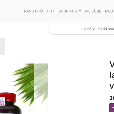
TRANG CHỦ
HOT
SHOPPING
MẸ VÀ BÉ
NGƯỜ
V
l
v
3