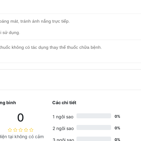
oáng mát, tránh ánh nắng trực tiếp.
i sử dụng.
thuốc không có tác dụng thay thế thuốc chữa bệnh.
________________________________________________________
ng bình
Các chi tiết
0
1 ngôi sao
0%
2 ngôi sao
0%
iện tại không có cảm
3 ngôi sao
0%