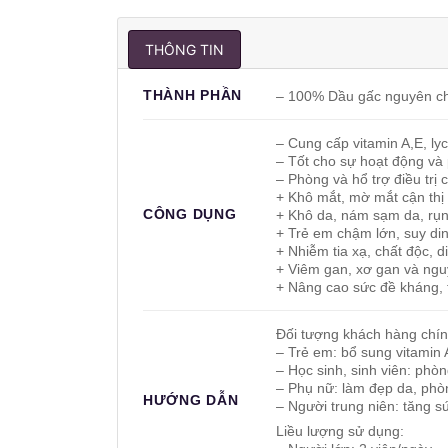
THÔNG TIN
THÀNH PHẦN
– 100% Dầu gấc nguyên ch
– Cung cấp vitamin A,E, l
– Tốt cho sự hoạt động và 
– Phòng và hổ trợ điều trị 
+ Khô mắt, mờ mắt cận thị
CÔNG DỤNG
+ Khô da, nám sạm da, rụng
+ Trẻ em chậm lớn, suy di
+ Nhiễm tia xạ, chất độc, d
+ Viêm gan, xơ gan và nguy
+ Nâng cao sức đề kháng, 
Đối tượng khách hàng chí
– Trẻ em: bổ sung vitamin 
– Học sinh, sinh viên: phò
– Phụ nữ: làm đẹp da, phò
HƯỚNG DẪN
– Người trung niên: tăng s
Liều lượng sử dụng: