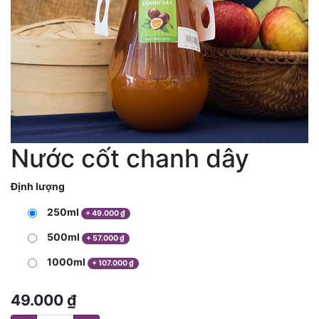
Nước cốt chanh dây
Định lượng
250ml
+
49.000
₫
500ml
+
57.000
₫
1000ml
+
107.000
₫
49.000
₫