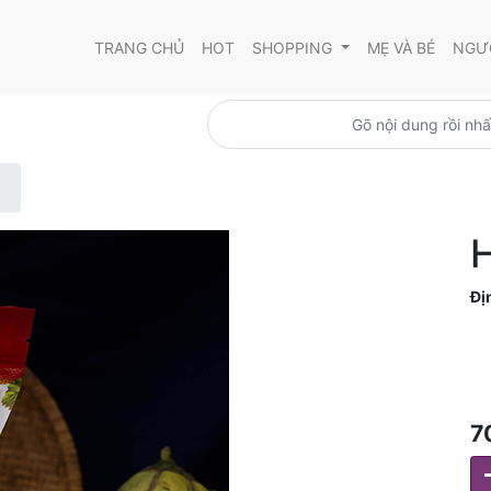
TRANG CHỦ
HOT
SHOPPING
MẸ VÀ BÉ
NGƯỜ
H
Đị
7