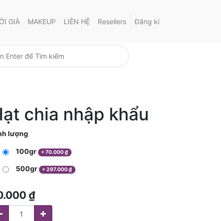
I GIÀ
MAKEUP
LIÊN HỆ
Resellers
Đăng kí
ạt chia nhập khẩu
nh lượng
100gr
+
70.000
₫
500gr
+
297.000
₫
0.000
₫