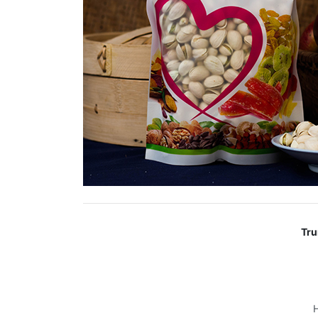
Tru
H