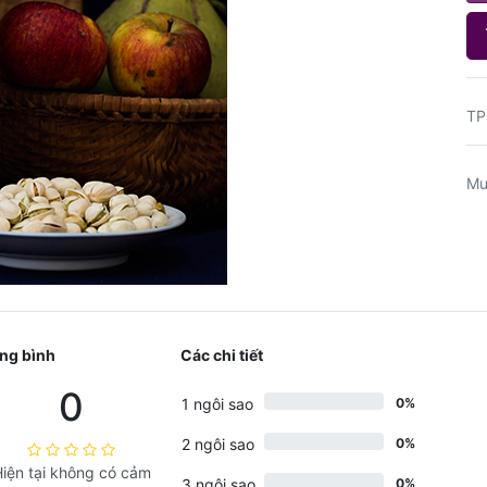
TP
Mu
ng bình
Các chi tiết
0
1 ngôi sao
0%
2 ngôi sao
0%
iện tại không có cảm
3 ngôi sao
0%