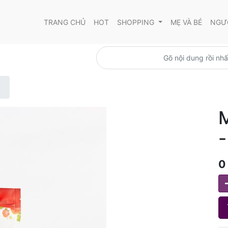
TRANG CHỦ
HOT
SHOPPING
MẸ VÀ BÉ
NGƯỜ
M
-
0