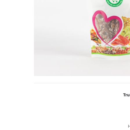
Tru
H