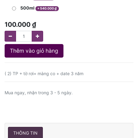
500ml
+
540.000
₫
100.000
₫
Thêm vào giỏ hàng
( 2) TP + tờ rơi+ màng co + date 3 năm
Mua ngay, nhận trong 3 - 5 ngày.
THÔNG TIN