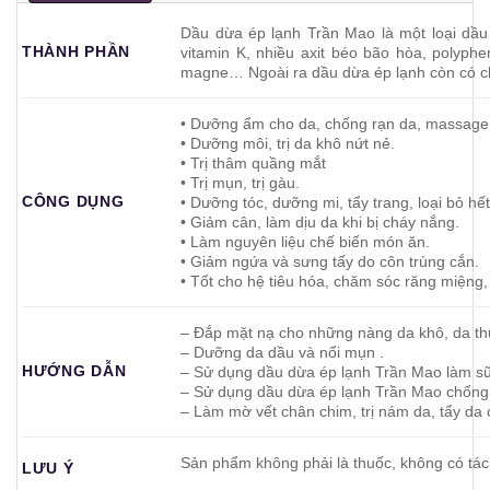
Dầu dừa ép lạnh Trần Mao là một loại dầu 
THÀNH PHẦN
vitamin K, nhiều axit béo bão hòa, polyp
magne… Ngoài ra dầu dừa ép lạnh còn có chứ
• Dưỡng ẩm cho da, chống rạn da, massage 
• Dưỡng môi, trị da khô nứt nẻ.
• Trị thâm quầng mắt
• Trị mụn, trị gàu.
CÔNG DỤNG
• Dưỡng tóc, dưỡng mi, tẩy trang, loại bỏ hế
• Giảm cân, làm dịu da khi bị cháy nắng.
• Làm nguyên liệu chế biến món ăn.
• Giảm ngứa và sưng tấy do côn trùng cắn.
• Tốt cho hệ tiêu hóa, chăm sóc răng miệng,
– Đắp mặt nạ cho những nàng da khô, da t
– Dưỡng da dầu và nổi mụn .
HƯỚNG DẪN
– Sử dụng dầu dừa ép lạnh Trần Mao làm s
– Sử dụng dầu dừa ép lạnh Trần Mao chống
– Làm mờ vết chân chim, trị nám da, tẩy da 
Sản phẩm không phải là thuốc, không có tác
LƯU Ý
_______________